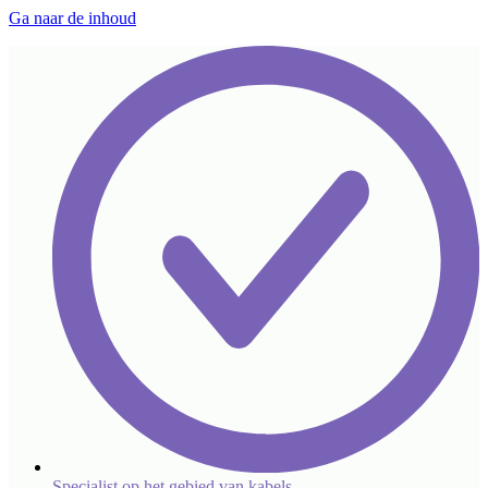
Ga naar de inhoud
Specialist op het gebied van kabels