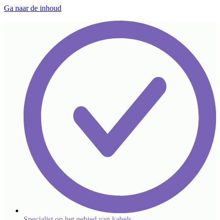
Ga naar de inhoud
Specialist op het gebied van kabels