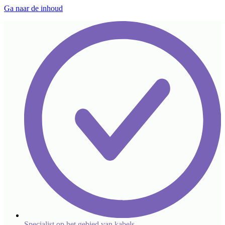
Ga naar de inhoud
Specialist op het gebied van kabels