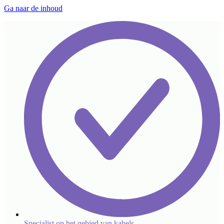
Ga naar de inhoud
Specialist op het gebied van kabels