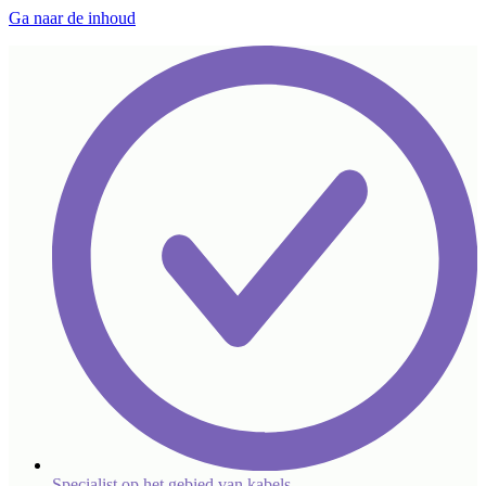
Ga naar de inhoud
Specialist op het gebied van kabels