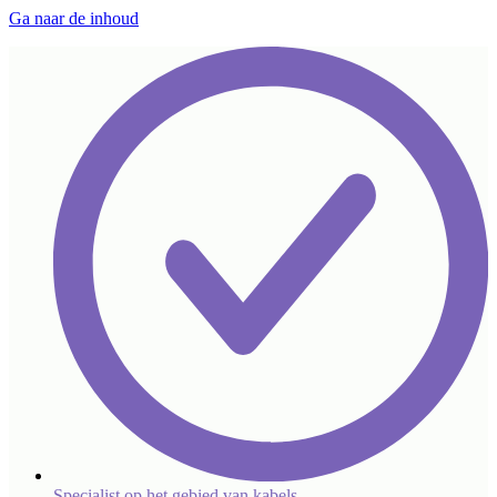
Ga naar de inhoud
Specialist op het gebied van kabels