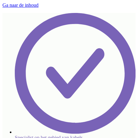
Ga naar de inhoud
Specialist op het gebied van kabels