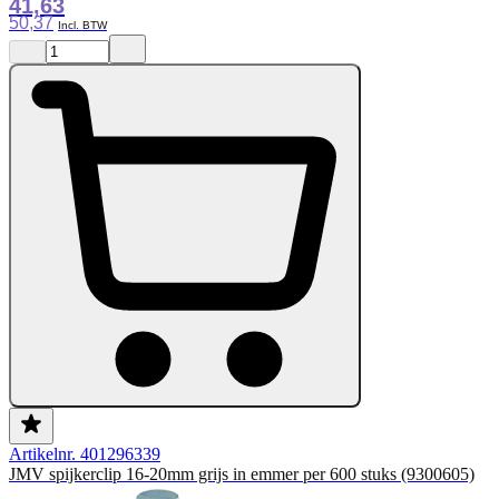
41,63
50,37
Artikelnr. 401296339
JMV spijkerclip 16-20mm grijs in emmer per 600 stuks (9300605)