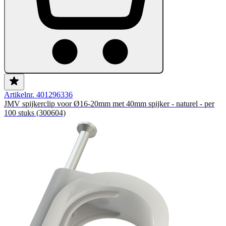
Artikelnr. 401296336
JMV spijkerclip voor Ø16-20mm met 40mm spijker - naturel - per
100 stuks (300604)