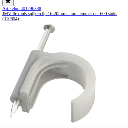
Artikelnr. 401296338
JMV flexbuis spijkerclip 16-20mm naturel emmer per 600 stuks
(310604)