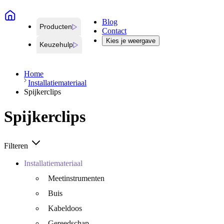
Blog
Producten
Contact
Kies je weergave
Keuzehulp
Home
Installatiemateriaal
Spijkerclips
Spijkerclips
Filteren
Installatiemateriaal
Meetinstrumenten
Buis
Kabeldoos
Gereedschap