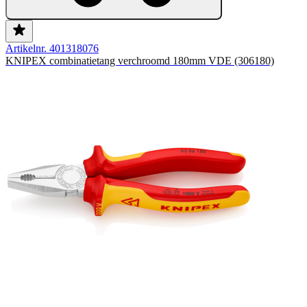
Artikelnr. 401318076
KNIPEX combinatietang verchroomd 180mm VDE (306180)