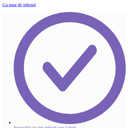
Ga naar de inhoud
Specialist op het gebied van kabels