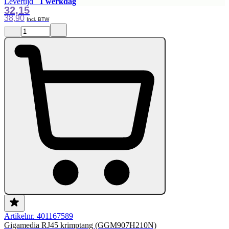
Levertijd
1 werkdag
32,15
38,90
Artikelnr. 401167589
Gigamedia RJ45 krimptang (GGM907H210N)