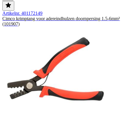
Artikelnr. 401172149
Cimco krimptang voor adereindhulzen doornpersing 1.5-6mm²
(101907)