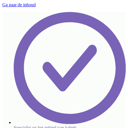
Ga naar de inhoud
Specialist op het gebied van kabels