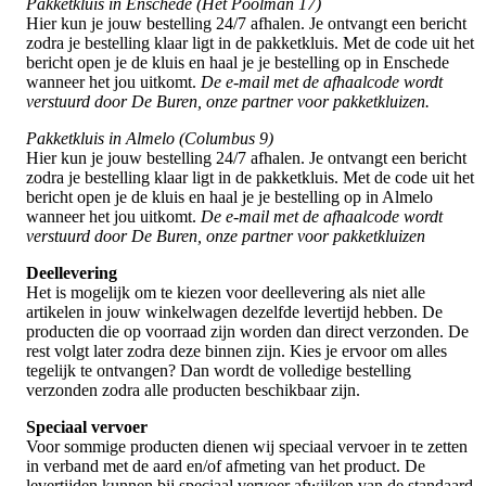
Pakketkluis in Enschede (Het Poolman 17)
Hier kun je jouw bestelling 24/7 afhalen. Je ontvangt een bericht
zodra je bestelling klaar ligt in de pakketkluis. Met de code uit het
bericht open je de kluis en haal je je bestelling op in Enschede
wanneer het jou uitkomt.
De e-mail met de afhaalcode wordt
verstuurd door De Buren, onze partner voor pakketkluizen.
Pakketkluis in Almelo (Columbus 9)
Hier kun je jouw bestelling 24/7 afhalen. Je ontvangt een bericht
zodra je bestelling klaar ligt in de pakketkluis. Met de code uit het
bericht open je de kluis en haal je je bestelling op in Almelo
wanneer het jou uitkomt.
De e-mail met de afhaalcode wordt
verstuurd door De Buren, onze partner voor pakketkluizen
Deellevering
Het is mogelijk om te kiezen voor deellevering als niet alle
artikelen in jouw winkelwagen dezelfde levertijd hebben. De
producten die op voorraad zijn worden dan direct verzonden. De
rest volgt later zodra deze binnen zijn. Kies je ervoor om alles
tegelijk te ontvangen? Dan wordt de volledige bestelling
verzonden zodra alle producten beschikbaar zijn.
Speciaal vervoer
Voor sommige producten dienen wij speciaal vervoer in te zetten
in verband met de aard en/of afmeting van het product. De
levertijden kunnen bij speciaal vervoer afwijken van de standaard.