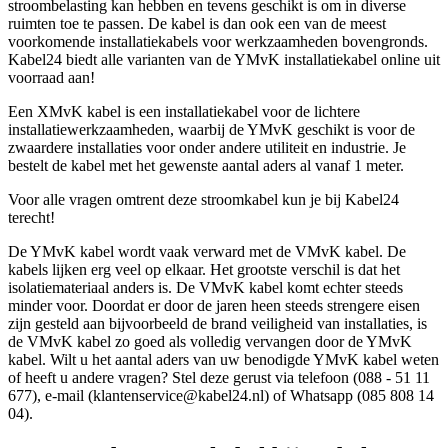
stroombelasting kan hebben en tevens geschikt is om in diverse
ruimten toe te passen. De kabel is dan ook een van de meest
voorkomende installatiekabels voor werkzaamheden bovengronds.
Kabel24 biedt alle varianten van de YMvK installatiekabel online uit
voorraad aan!
Een XMvK kabel is een installatiekabel voor de lichtere
installatiewerkzaamheden, waarbij de YMvK geschikt is voor de
zwaardere installaties voor onder andere utiliteit en industrie. Je
bestelt de kabel met het gewenste aantal aders al vanaf 1 meter.
Voor alle vragen omtrent deze stroomkabel kun je bij Kabel24
terecht!
De YMvK kabel wordt vaak verward met de VMvK kabel. De
kabels lijken erg veel op elkaar. Het grootste verschil is dat het
isolatiemateriaal anders is. De VMvK kabel komt echter steeds
minder voor. Doordat er door de jaren heen steeds strengere eisen
zijn gesteld aan bijvoorbeeld de brand veiligheid van installaties, is
de VMvK kabel zo goed als volledig vervangen door de YMvK
kabel. Wilt u het aantal aders van uw benodigde YMvK kabel weten
of heeft u andere vragen? Stel deze gerust via telefoon (088 - 51 11
677), e-mail (
klantenservice@kabel24.nl
) of Whatsapp (085 808 14
04).