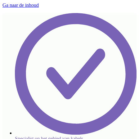
Ga naar de inhoud
Specialist op het gebied van kabels