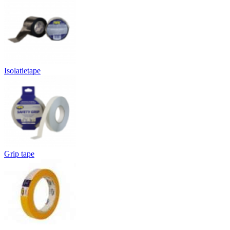
Isolatietape
Grip tape