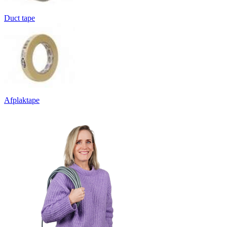
Duct tape
Afplaktape