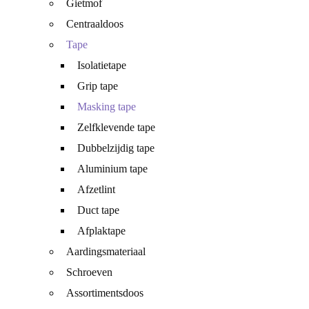
Gietmof
Centraaldoos
Tape
Isolatietape
Grip tape
Masking tape
Zelfklevende tape
Dubbelzijdig tape
Aluminium tape
Afzetlint
Duct tape
Afplaktape
Aardingsmateriaal
Schroeven
Assortimentsdoos