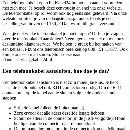
Een telefoonkabel kopen bij Kabel24 brengt een aantal voordelen
met zich mee. Je bestelt deze eenvoudig en snel via onze website.
De telefoonkabel op rol wordt ook nog eens snel geleverd. Via onze
website profiteer je van de laagste prijsgarantie. Plaats je een
bestelling van boven de €150,-? Dan wordt hij gratis verzonden.
Weet je niet welke telefoonkabel je moet kopen? Of heb je vragen
over de telefoonkabel aansluiten? Neem gerust contact op met onze
deskundige klantenservice. We helpen je graag bij het maken van
een keuze. Je kunt ons telefonisch bereiken op 088 - 51 11 677. Ook
kun je ons een mail sturen. Stuur deze naar
klantenservice@kabel24.nl
.
Een telefoonkabel aansluiten, hoe doe je dat?
Een telefoonkabel aansluiten is niet zo’n moeilijke klus. Je hebt
naast de telefoonkabel ook RJ11 connectoren nodig. Om de RJ11
connectoren op de kabel aan te sluiten volg je de onderstaande
stappen.
Strip de kabel (alleen de buitenmantel)
Zorg ervoor dat alle aders dezelfde lengte hebben
Schuif de aders in de connector (in de juiste volgorde). Houd
het lipje van de connector naar de onderkant
De ommanteling moet ook in de connector komen. Minimaal