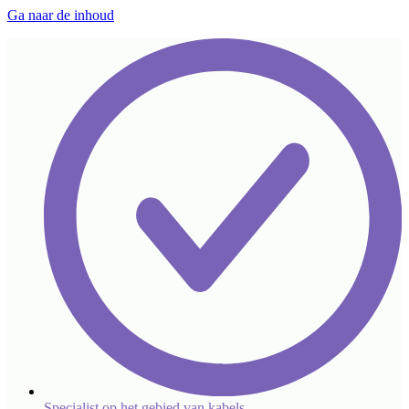
Ga naar de inhoud
Specialist op het gebied van kabels