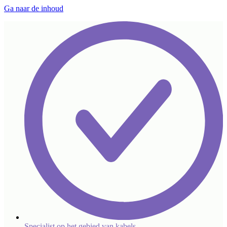
Ga naar de inhoud
Specialist op het gebied van kabels