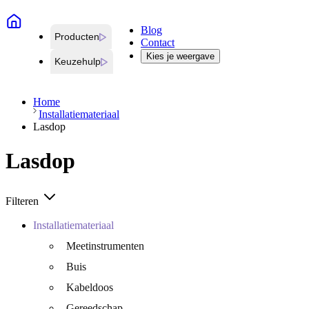
Blog
Producten
Contact
Kies je weergave
Keuzehulp
Home
Installatiemateriaal
Lasdop
Lasdop
Filteren
Installatiemateriaal
Meetinstrumenten
Buis
Kabeldoos
Gereedschap