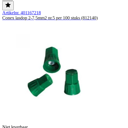
Artikelnr. 401167218
Conex lasdop 2-7,5mm2 nr.5 per 100 stuks (812140)
Niet leverbaar