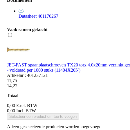
Documenten
Datasheet 401170267
Vaak samen gekocht
JET-FAST spaanplaatschroeven TX20 torx 4.0x20mm verzinkt gee
- voldraad per 1000 stuks (11404X20N)
Artikelnr : 401237121
11,75
14,22
Totaal
0,00
Excl. BTW
0,00
Incl. BTW
Selecteer een product om toe te voegen
Alleen geselecteerde producten worden toegevoegd