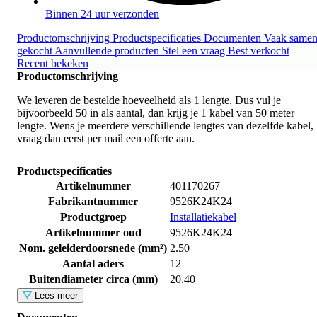
Binnen 24 uur verzonden
Productomschrijving
Productspecificaties
Documenten
Vaak same
gekocht
Aanvullende producten
Stel een vraag
Best verkocht
Recent bekeken
Productomschrijving
We leveren de bestelde hoeveelheid als 1 lengte. Dus vul je
bijvoorbeeld 50 in als aantal, dan krijg je 1 kabel van 50 meter
lengte. Wens je meerdere verschillende lengtes van dezelfde kabel,
vraag dan eerst per mail een offerte aan.
Productspecificaties
Artikelnummer
401170267
Fabrikantnummer
9526K24K24
Productgroep
Installatiekabel
Artikelnummer oud
9526K24K24
Nom. geleiderdoorsnede (mm²)
2.50
Aantal aders
12
Buitendiameter circa (mm)
20.40
Lees meer