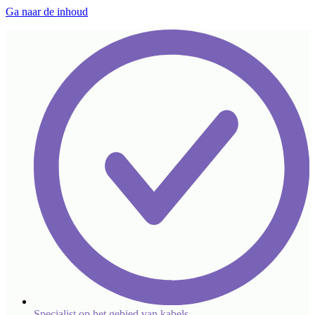
Ga naar de inhoud
Specialist op het gebied van kabels