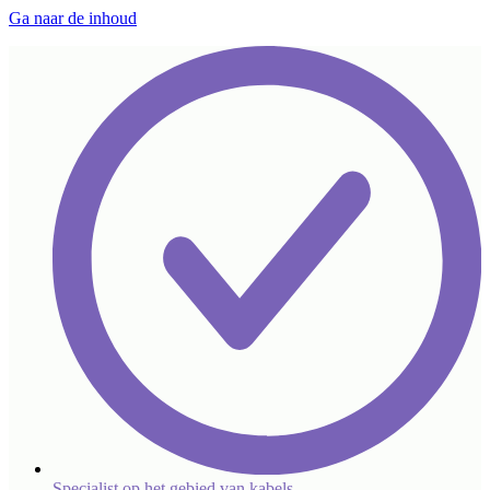
Ga naar de inhoud
Specialist op het gebied van kabels