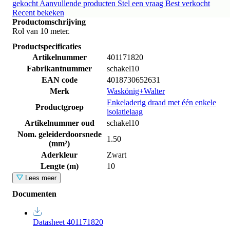
gekocht
Aanvullende producten
Stel een vraag
Best verkocht
Recent bekeken
Productomschrijving
Rol van 10 meter.
Productspecificaties
Artikelnummer
401171820
Fabrikantnummer
schakel10
EAN code
4018730652631
Merk
Waskönig+Walter
Enkeladerig draad met één enkele
Productgroep
isolatielaag
Artikelnummer oud
schakel10
Nom. geleiderdoorsnede
1.50
(mm²)
Aderkleur
Zwart
Lengte (m)
10
Lees meer
Documenten
Datasheet 401171820