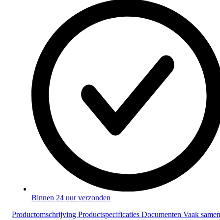
Binnen 24 uur verzonden
Productomschrijving
Productspecificaties
Documenten
Vaak same