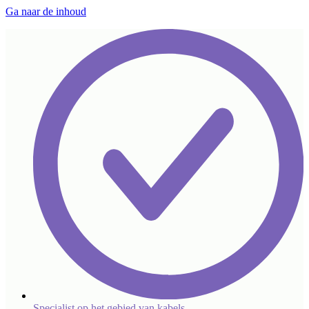
Ga naar de inhoud
Specialist op het gebied van kabels