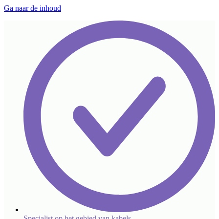
Ga naar de inhoud
Specialist op het gebied van kabels