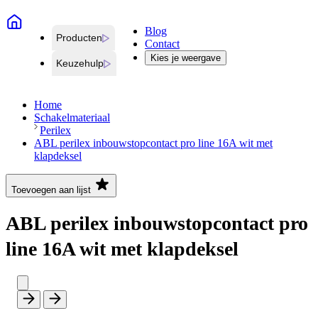
Blog
Producten
Contact
Kies je weergave
Keuzehulp
Home
Schakelmateriaal
Perilex
ABL perilex inbouwstopcontact pro line 16A wit met
klapdeksel
Toevoegen aan lijst
ABL perilex inbouwstopcontact pro
line 16A wit met klapdeksel