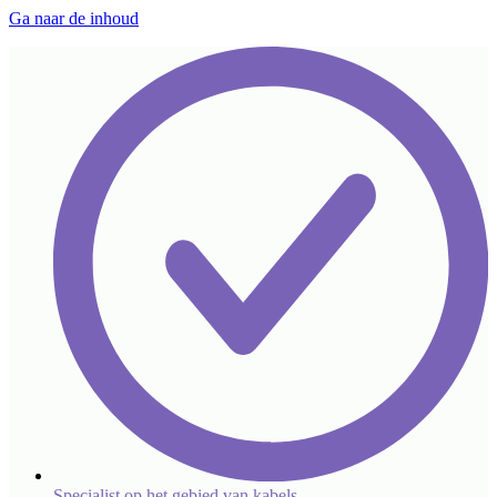
Ga naar de inhoud
Specialist op het gebied van kabels