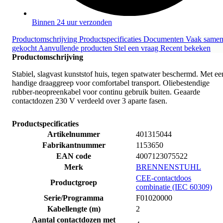
Binnen 24 uur verzonden
Productomschrijving
Productspecificaties
Documenten
Vaak same
gekocht
Aanvullende producten
Stel een vraag
Recent bekeken
Productomschrijving
Stabiel, slagvast kunststof huis, tegen spatwater beschermd. Met ee
handige draaggreep voor comfortabel transport. Oliebestendige
rubber-neopreenkabel voor continu gebruik buiten. Geaarde
contactdozen 230 V verdeeld over 3 aparte fasen.
Productspecificaties
Artikelnummer
401315044
Fabrikantnummer
1153650
EAN code
4007123075522
Merk
BRENNENSTUHL
CEE-contactdoos
Productgroep
combinatie (IEC 60309)
Serie/Programma
F01020000
Kabellengte (m)
2
Aantal contactdozen met