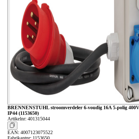
BRENNENSTUHL stroomverdeler 6-voudig 16A 5-polig 400
IP44 (1153650)
Artikelnr:
401315044
EAN:
4007123075522
Fabrikantnr:
1153650