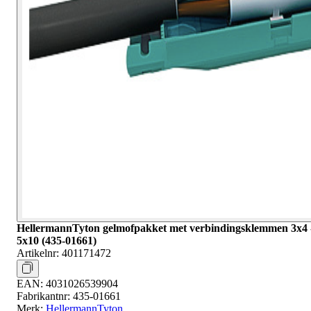
HellermannTyton gelmofpakket met verbindingsklemmen 3x4 
5x10 (435-01661)
Artikelnr:
401171472
EAN:
4031026539904
Fabrikantnr:
435-01661
Merk:
HellermannTyton