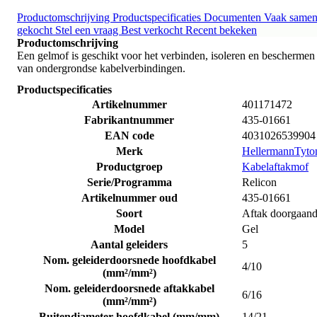
Productomschrijving
Productspecificaties
Documenten
Vaak same
gekocht
Stel een vraag
Best verkocht
Recent bekeken
Productomschrijving
Een gelmof is geschikt voor het verbinden, isoleren en beschermen
van ondergrondse kabelverbindingen.
Productspecificaties
Artikelnummer
401171472
Fabrikantnummer
435-01661
EAN code
4031026539904
Merk
HellermannTyto
Productgroep
Kabelaftakmof
Serie/Programma
Relicon
Artikelnummer oud
435-01661
Soort
Aftak doorgaan
Model
Gel
Aantal geleiders
5
Nom. geleiderdoorsnede hoofdkabel
4/10
(mm²/mm²)
Nom. geleiderdoorsnede aftakkabel
6/16
(mm²/mm²)
Buitendiameter hoofdkabel (mm/mm)
14/21