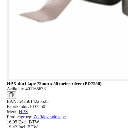
HPX duct tape 75mm x 50 meter zilver (PD7550)
Artikelnr:
401165633
EAN:
5425014225525
Fabrikantnr:
PD7550
Merk:
HPX
Productgroep:
Zelfklevende tape
16,05
Excl. BTW
19,42
Incl. BTW