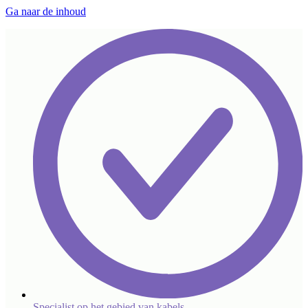
Ga naar de inhoud
Specialist op het gebied van kabels