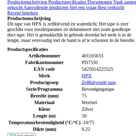
Productomschrijving
Productspecificaties
Documenten
Vaak same
gekocht
Aanvullende producten
Stel een vraag
Best verkocht
Recent bekeken
Productomschrijving
Dit tape van HPX is zelfklevend en waterdicht. Het tape is zeer
geschikt voor noodreparaties en delamineert niet zoals goedkope
duct tape. Het is gemakkelijk in gebruik doordat het sterk is in de
lengte, maar eenvoudig met de hand is af te scheuren in de breedte.
Productspecificaties
Artikelnummer
401165633
Fabrikantnummer
PD7550
EAN code
5425014225525
Merk
HPX
Productgroep
Zelfklevende tape
Serie/Programma
Bevestigingstape
Breedte (mm)
75
Materiaal
Weefsel
Kleur
Zilver
Lengte (m)
50
Temperatuurbestendigheid (°C/°C)
-10/75
Dikte (mm)
0.22