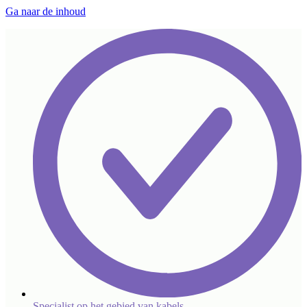
Ga naar de inhoud
Specialist op het gebied van kabels