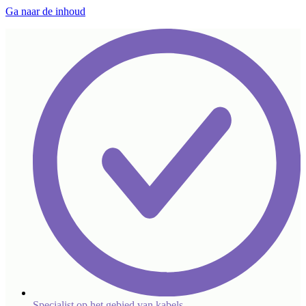
Ga naar de inhoud
Specialist op het gebied van kabels