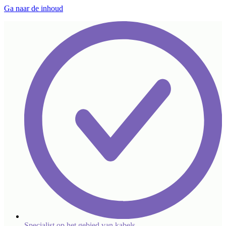
Ga naar de inhoud
Specialist op het gebied van kabels