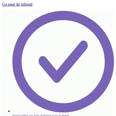
Ga naar de inhoud
Specialist op het gebied van kabels