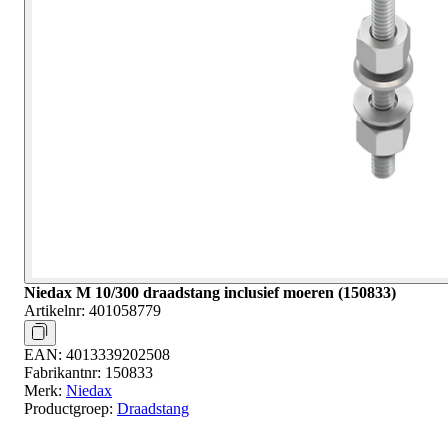
Niedax M 10/300 draadstang inclusief moeren (150833)
Artikelnr:
401058779
EAN:
4013339202508
Fabrikantnr:
150833
Merk:
Niedax
Productgroep:
Draadstang