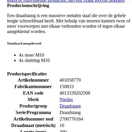
gekocht
Aanvullende producten
Stel een vraag
Recent bekeken
Productomschrijving
Een draadstang is een massieve metalen staaf die over de gehele
lengte schroefdraad heeft. Met behulp van moeren kunnen twee of
meer voorwerpen met elkaar verbonden worden of tegen elkaar
aangeklemd worden.
Standaard meegeleverd:
4x moer M10
4x sluitring M10
Productspecificaties
Artikelnummer
401058779
Fabrikantnummer
150833
EAN code
4013339202508
Merk
Niedax
Productgroep
Draadstang
Serie/Programma
Draadstang
Artikelnummer oud
2700776164
Draadmaat (metrisch)
10
Lengte (mm)
300