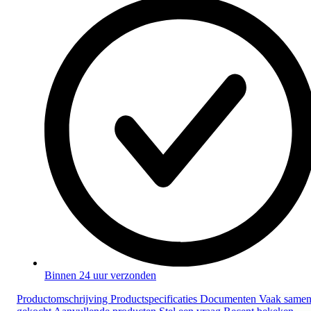
Binnen 24 uur verzonden
Productomschrijving
Productspecificaties
Documenten
Vaak same