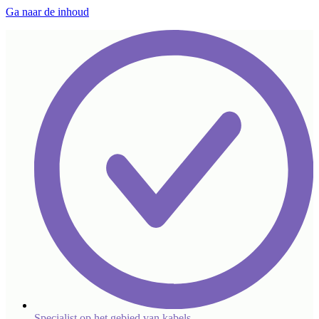
Ga naar de inhoud
Specialist op het gebied van kabels