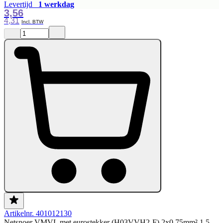
Levertijd
1 werkdag
3,56
4,31
Artikelnr. 401012130
Netsnoer VMVL met eurostekker (H03VVH2-F) 2x0.75mm² 1.5