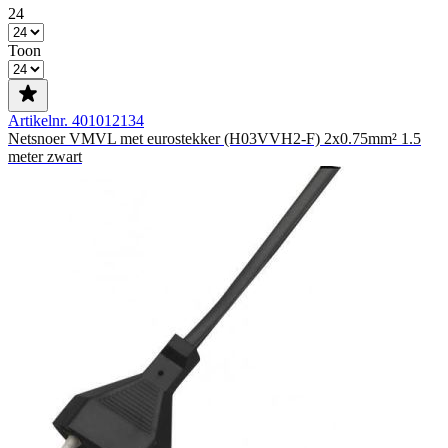
24
Toon
Artikelnr. 401012134
Netsnoer VMVL met eurostekker (H03VVH2-F) 2x0.75mm² 1.5
meter zwart