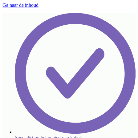
Ga naar de inhoud
Specialist op het gebied van kabels