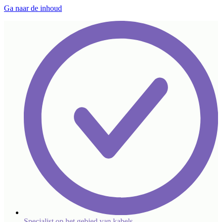
Ga naar de inhoud
Specialist op het gebied van kabels