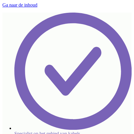
Ga naar de inhoud
Specialist op het gebied van kabels