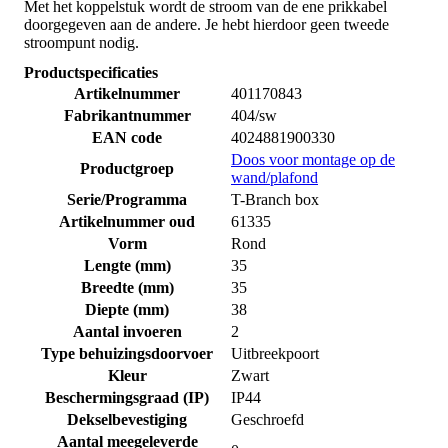
Met het koppelstuk wordt de stroom van de ene prikkabel
doorgegeven aan de andere. Je hebt hierdoor geen tweede
stroompunt nodig.
Productspecificaties
Artikelnummer
401170843
Fabrikantnummer
404/sw
EAN code
4024881900330
Doos voor montage op de
Productgroep
wand/plafond
Serie/Programma
T-Branch box
Artikelnummer oud
61335
Vorm
Rond
Lengte (mm)
35
Breedte (mm)
35
Diepte (mm)
38
Aantal invoeren
2
Type behuizingsdoorvoer
Uitbreekpoort
Kleur
Zwart
Beschermingsgraad (IP)
IP44
Dekselbevestiging
Geschroefd
Aantal meegeleverde