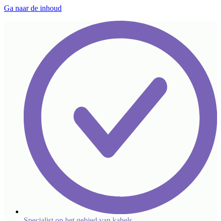
Ga naar de inhoud
Specialist op het gebied van kabels