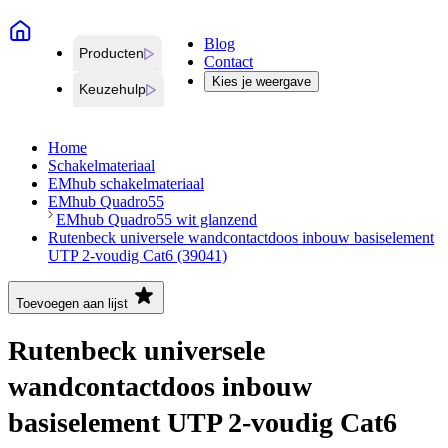
Blog
Producten
Contact
Kies je weergave
Keuzehulp
Home
Schakelmateriaal
EMhub schakelmateriaal
EMhub Quadro55
EMhub Quadro55 wit glanzend
Rutenbeck universele wandcontactdoos inbouw basiselement
UTP 2-voudig Cat6 (39041)
Toevoegen aan lijst
Rutenbeck universele
wandcontactdoos inbouw
basiselement UTP 2-voudig Cat6