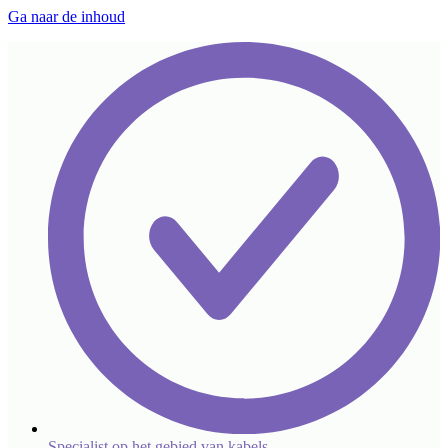
Ga naar de inhoud
Specialist op het gebied van kabels