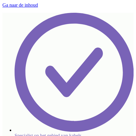
Ga naar de inhoud
Specialist op het gebied van kabels