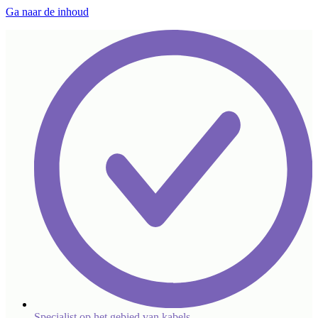
Ga naar de inhoud
Specialist op het gebied van kabels