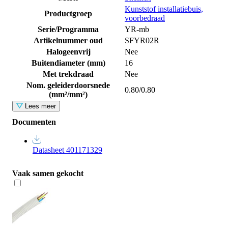
Kunststof installatiebuis,
Productgroep
voorbedraad
Serie/Programma
YR-mb
Artikelnummer oud
SFYR02R
Halogeenvrij
Nee
Buitendiameter (mm)
16
Met trekdraad
Nee
Nom. geleiderdoorsnede
0.80/0.80
(mm²/mm²)
Lees meer
Documenten
Datasheet 401171329
Vaak samen gekocht