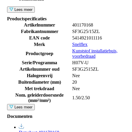
Lees meer
Productspecificaties
Artikelnummer
401170168
Fabrikantnummer
SF3G25/15ZL
EAN code
5414921011116
Merk
Snelflex
Kunststof installatiebuis,
Productgroep
voorbedraad
Serie/Programma
H07V-U
Artikelnummer oud
SF3G2515ZL
Halogeenvrij
Nee
Buitendiameter (mm)
20
Met trekdraad
Nee
Nom. geleiderdoorsnede
1.50/2.50
(mm²/mm²)
Lees meer
Documenten