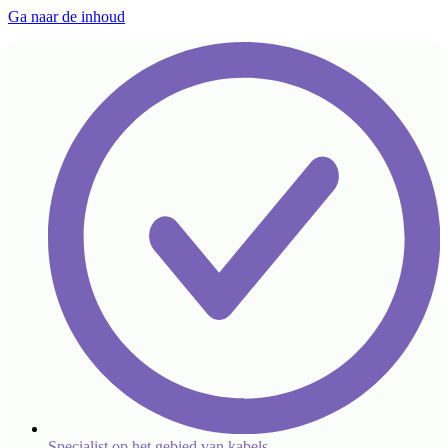
Ga naar de inhoud
Specialist op het gebied van kabels