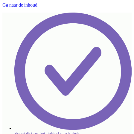
Ga naar de inhoud
Specialist op het gebied van kabels