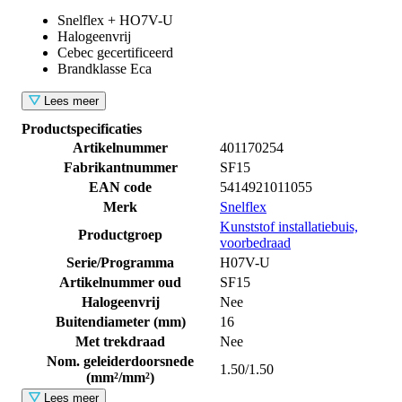
Snelflex + HO7V-U
Halogeenvrij
Cebec gecertificeerd
Brandklasse Eca
Lees meer
Productspecificaties
Artikelnummer
401170254
Fabrikantnummer
SF15
EAN code
5414921011055
Merk
Snelflex
Kunststof installatiebuis,
Productgroep
voorbedraad
Serie/Programma
H07V-U
Artikelnummer oud
SF15
Halogeenvrij
Nee
Buitendiameter (mm)
16
Met trekdraad
Nee
Nom. geleiderdoorsnede
1.50/1.50
(mm²/mm²)
Lees meer