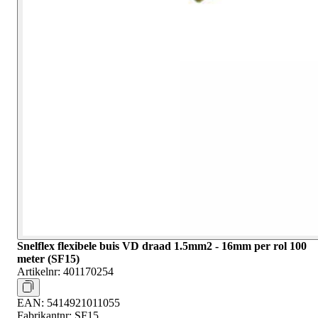
Snelflex flexibele buis VD draad 1.5mm2 - 16mm per rol 100
meter (SF15)
Artikelnr:
401170254
EAN:
5414921011055
Fabrikantnr:
SF15