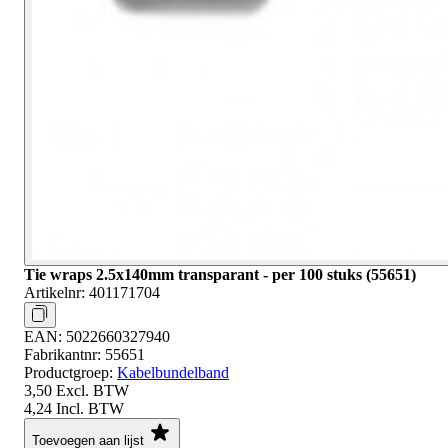
Tie wraps 2.5x140mm transparant - per 100 stuks (55651)
Artikelnr:
401171704
EAN:
5022660327940
Fabrikantnr:
55651
Productgroep:
Kabelbundelband
3,50
Excl. BTW
4,24
Incl. BTW
Toevoegen aan lijst