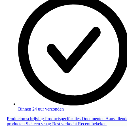
Binnen 24 uur verzonden
Productomschrijving
Productspecificaties
Documenten
Aanvullend
producten
Stel een vraag
Best verkocht
Recent bekeken