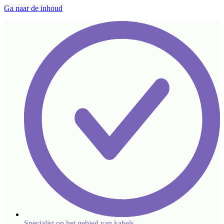
Ga naar de inhoud
Specialist op het gebied van kabels