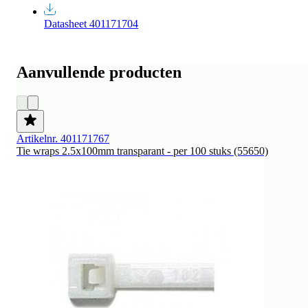
Datasheet 401171704
Aanvullende producten
Artikelnr. 401171767
Tie wraps 2.5x100mm transparant - per 100 stuks (55650)