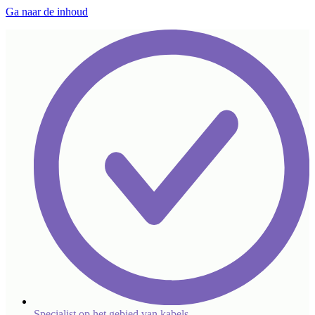
Ga naar de inhoud
Specialist op het gebied van kabels