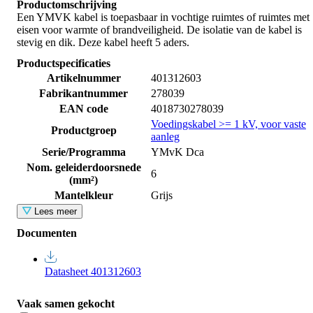
Productomschrijving
Een YMVK kabel is toepasbaar in vochtige ruimtes of ruimtes met
eisen voor warmte of brandveiligheid. De isolatie van de kabel is
stevig en dik. Deze kabel heeft 5 aders.
Productspecificaties
Artikelnummer
401312603
Fabrikantnummer
278039
EAN code
4018730278039
Voedingskabel >= 1 kV, voor vaste
Productgroep
aanleg
Serie/Programma
YMvK Dca
Nom. geleiderdoorsnede
6
(mm²)
Mantelkleur
Grijs
Lees meer
Documenten
Datasheet 401312603
Vaak samen gekocht