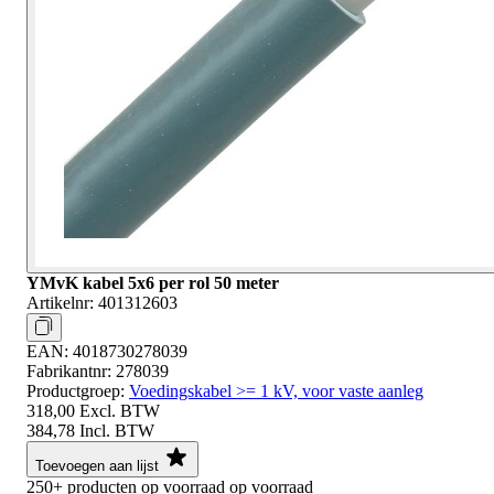
YMvK kabel 5x6 per rol 50 meter
Artikelnr:
401312603
EAN:
4018730278039
Fabrikantnr:
278039
Productgroep:
Voedingskabel >= 1 kV, voor vaste aanleg
318,00
Excl. BTW
384,78
Incl. BTW
Toevoegen aan lijst
250+
producten op voorraad
op voorraad