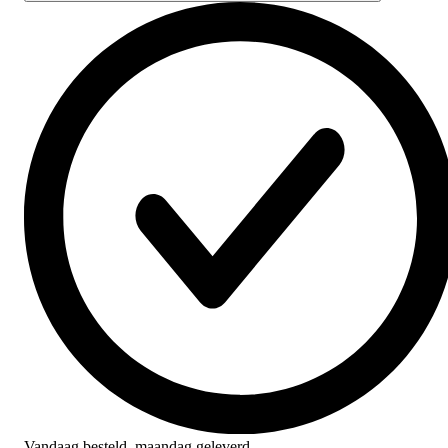
Vandaag besteld,
maandag geleverd