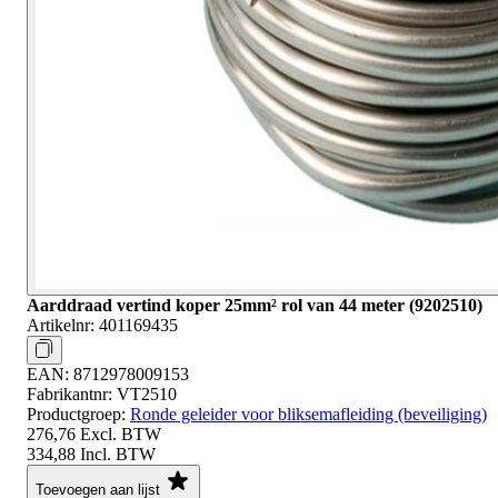
Aarddraad vertind koper 25mm² rol van 44 meter (9202510)
Artikelnr:
401169435
EAN:
8712978009153
Fabrikantnr:
VT2510
Productgroep:
Ronde geleider voor bliksemafleiding (beveiliging)
276,76
Excl. BTW
334,88
Incl. BTW
Toevoegen aan lijst