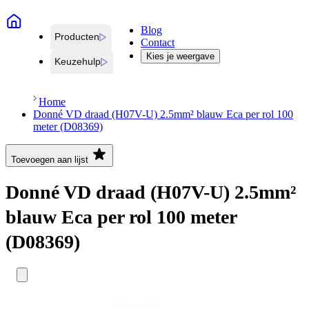
Blog
Producten
Contact
Kies je weergave
Keuzehulp
Home
Donné VD draad (H07V-U) 2.5mm² blauw Eca per rol 100
meter (D08369)
Toevoegen aan lijst
Donné VD draad (H07V-U) 2.5mm²
blauw Eca per rol 100 meter
(D08369)