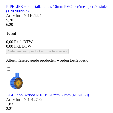
PIPELIFE sok installatiebuis 16mm PVC - crème - per 50 stuks
(1196900952)
Artikelnr : 401165994
5,20
6,29
Totaal
0,00
Excl. BTW
0,00
Incl. BTW
Selecteer een product om toe te voegen
Alleen geselecteerde producten worden toegevoegd
ABB inbouwdoos Ø16/19/20mm 50mm (MD4050)
Artikelnr : 401012796
1,83
2,21