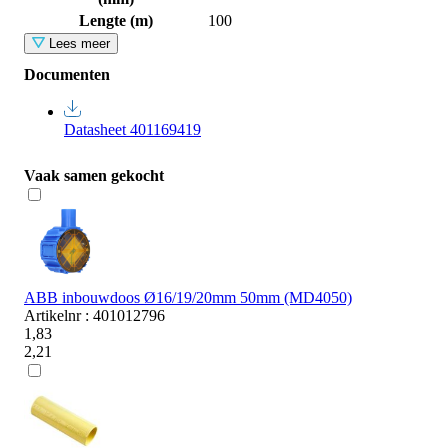
Lengte (m)
100
Lees meer
Documenten
Datasheet 401169419
Vaak samen gekocht
ABB inbouwdoos Ø16/19/20mm 50mm (MD4050)
Artikelnr : 401012796
1,83
2,21