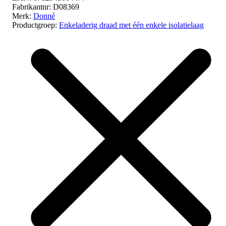
Fabrikantnr:
D08369
Merk:
Donné
Productgroep:
Enkeladerig draad met één enkele isolatielaag