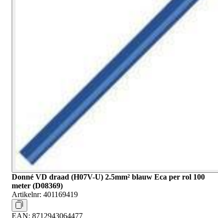
Donné VD draad (H07V-U) 2.5mm² blauw Eca per rol 100
meter (D08369)
Artikelnr:
401169419
EAN:
8712943064477