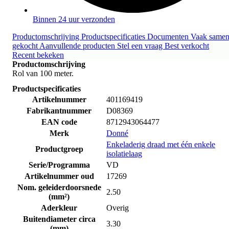
Binnen 24 uur verzonden
Productomschrijving
Productspecificaties
Documenten
Vaak same
gekocht
Aanvullende producten
Stel een vraag
Best verkocht
Recent bekeken
Productomschrijving
Rol van 100 meter.
Productspecificaties
Artikelnummer
401169419
Fabrikantnummer
D08369
EAN code
8712943064477
Merk
Donné
Enkeladerig draad met één enkele
Productgroep
isolatielaag
Serie/Programma
VD
Artikelnummer oud
17269
Nom. geleiderdoorsnede
2.50
(mm²)
Aderkleur
Overig
Buitendiameter circa
3.30
(mm)