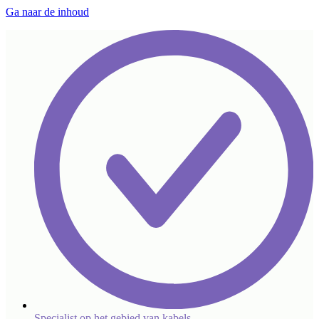
Ga naar de inhoud
Specialist op het gebied van kabels