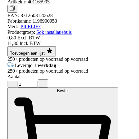
Artikelnr:
401165995
EAN:
8712603120628
Fabrikantnr:
1196900953
Merk:
PIPELIFE
Productgroep:
Sok installatiebuis
9,80
Excl. BTW
11,86
Incl. BTW
Toevoegen aan lijst
250+
producten op voorraad
op voorraad
Levertijd
1 werkdag
250+
producten op voorraad
op voorraad
Aantal
Bestel