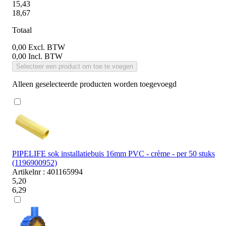
15,43
18,67
Totaal
0,00
Excl. BTW
0,00
Incl. BTW
Selecteer een product om toe te voegen
Alleen geselecteerde producten worden toegevoegd
PIPELIFE sok installatiebuis 16mm PVC - crème - per 50 stuks
(1196900952)
Artikelnr : 401165994
5,20
6,29