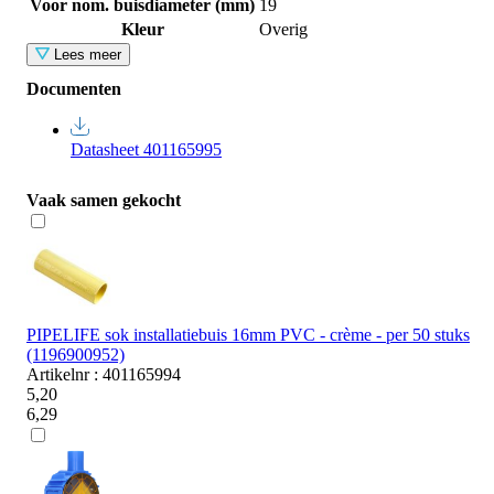
Voor nom. buisdiameter (mm)
19
Kleur
Overig
Lees meer
Documenten
Datasheet 401165995
Vaak samen gekocht
PIPELIFE sok installatiebuis 16mm PVC - crème - per 50 stuks
(1196900952)
Artikelnr : 401165994
5,20
6,29