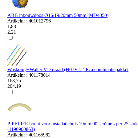
ABB inbouwdoos Ø16/19/20mm 50mm (MD4050)
Artikelnr : 401012796
1,83
2,21
Waskönig+Walter VD draad (H07V-U) Eca combinatiepakket
Artikelnr : 401178014
168,75
204,19
PIPELIFE bocht voor installatiebuis 19mm 90° crème - per 25 stuk
(1196900863)
Artikelnr : 401165982