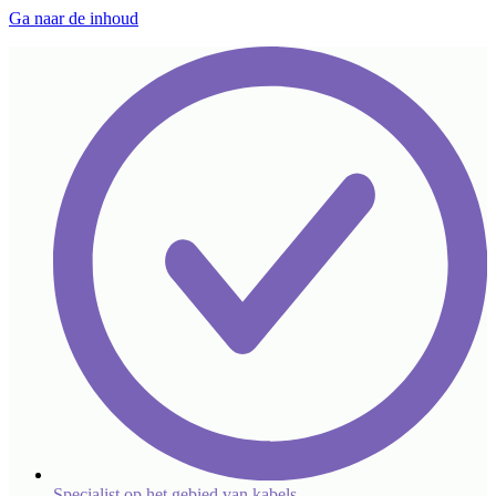
Ga naar de inhoud
Specialist op het gebied van kabels