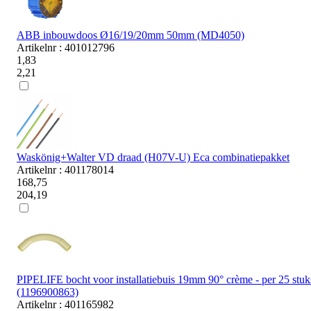
ABB inbouwdoos Ø16/19/20mm 50mm (MD4050)
Artikelnr : 401012796
1,83
2,21
Waskönig+Walter VD draad (H07V-U) Eca combinatiepakket
Artikelnr : 401178014
168,75
204,19
PIPELIFE bocht voor installatiebuis 19mm 90° crème - per 25 stuk
(1196900863)
Artikelnr : 401165982