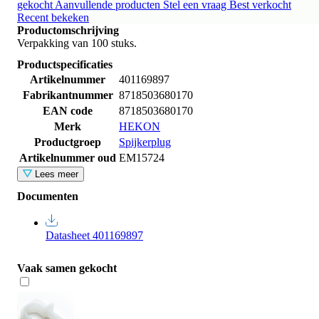
gekocht
Aanvullende producten
Stel een vraag
Best verkocht
Recent bekeken
Productomschrijving
Verpakking van 100 stuks.
Productspecificaties
Artikelnummer
401169897
Fabrikantnummer
8718503680170
EAN code
8718503680170
Merk
HEKON
Productgroep
Spijkerplug
Artikelnummer oud
EM15724
Lees meer
Documenten
Datasheet 401169897
Vaak samen gekocht