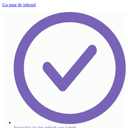
Ga naar de inhoud
Specialist op het gebied van kabels