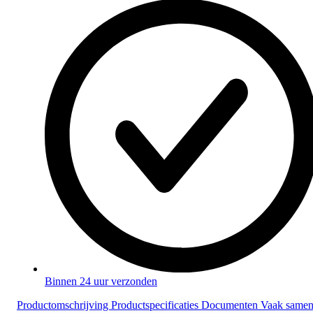
Binnen 24 uur verzonden
Productomschrijving
Productspecificaties
Documenten
Vaak same