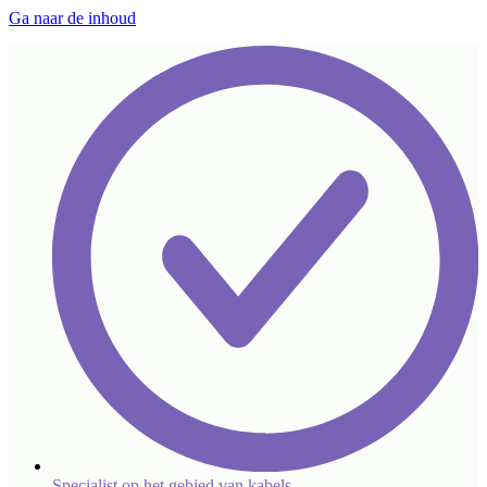
Ga naar de inhoud
Specialist op het gebied van kabels