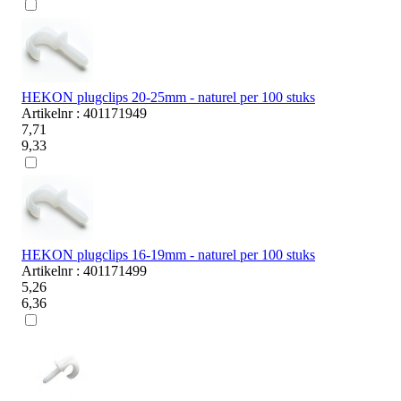
HEKON plugclips 20-25mm - naturel per 100 stuks
Artikelnr : 401171949
7,71
9,33
HEKON plugclips 16-19mm - naturel per 100 stuks
Artikelnr : 401171499
5,26
6,36