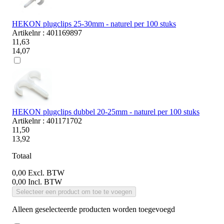
HEKON plugclips 25-30mm - naturel per 100 stuks
Artikelnr : 401169897
11,63
14,07
HEKON plugclips dubbel 20-25mm - naturel per 100 stuks
Artikelnr : 401171702
11,50
13,92
Totaal
0,00
Excl. BTW
0,00
Incl. BTW
Selecteer een product om toe te voegen
Alleen geselecteerde producten worden toegevoegd