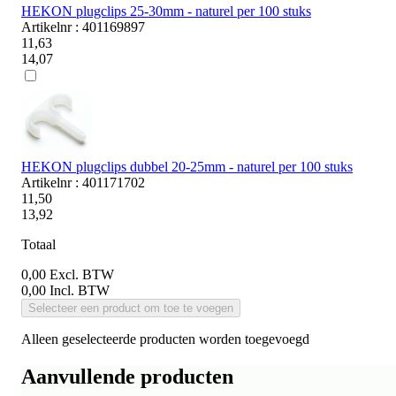
HEKON plugclips 25-30mm - naturel per 100 stuks
Artikelnr : 401169897
11,63
14,07
HEKON plugclips dubbel 20-25mm - naturel per 100 stuks
Artikelnr : 401171702
11,50
13,92
Totaal
0,00
Excl. BTW
0,00
Incl. BTW
Selecteer een product om toe te voegen
Alleen geselecteerde producten worden toegevoegd
Aanvullende producten