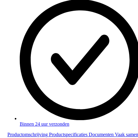
Binnen 24 uur verzonden
Productomschrijving
Productspecificaties
Documenten
Vaak same