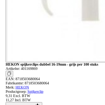
HEKON spijkerclips dubbel 16-19mm - grijs per 100 stuks
Artikelnr:
401169869
EAN:
8718503680064
Fabrikantnr:
8718503680064
Merk:
HEKON
Productgroep:
Spijkerclip
9,31
Excl. BTW
11,27
Incl. BTW