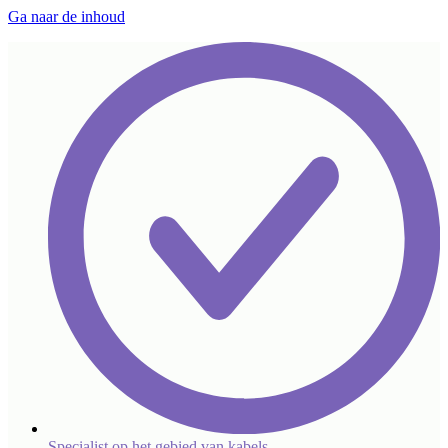
Ga naar de inhoud
Specialist op het gebied van kabels