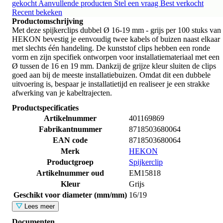
gekocht
Aanvullende producten
Stel een vraag
Best verkocht
Recent bekeken
Productomschrijving
Met deze spijkerclips dubbel Ø 16-19 mm - grijs per 100 stuks van
HEKON bevestig je eenvoudig twee kabels of buizen naast elkaar
met slechts één handeling. De kunststof clips hebben een ronde
vorm en zijn specifiek ontworpen voor installatiemateriaal met een
Ø tussen de 16 en 19 mm. Dankzij de grijze kleur sluiten de clips
goed aan bij de meeste installatiebuizen. Omdat dit een dubbele
uitvoering is, bespaar je installatietijd en realiseer je een strakke
afwerking van je kabeltrajecten.
Productspecificaties
Artikelnummer
401169869
Fabrikantnummer
8718503680064
EAN code
8718503680064
Merk
HEKON
Productgroep
Spijkerclip
Artikelnummer oud
EM15818
Kleur
Grijs
Geschikt voor diameter (mm/mm)
16/19
Lees meer
Documenten