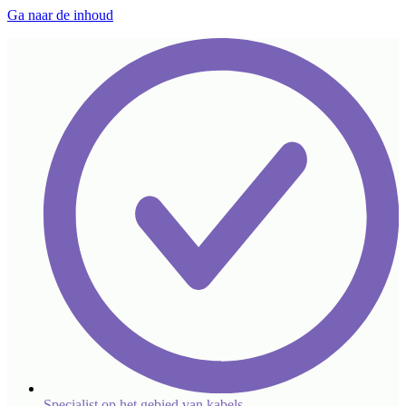
Ga naar de inhoud
Specialist op het gebied van kabels