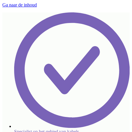
Ga naar de inhoud
Specialist op het gebied van kabels