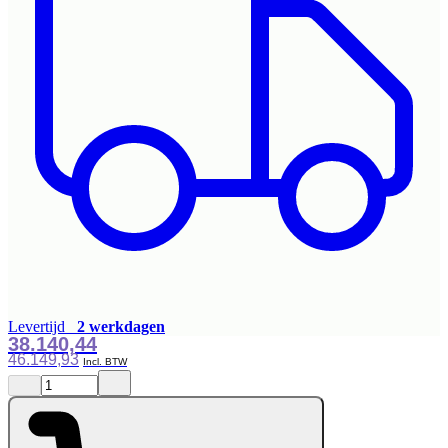
Levertijd
2 werkdagen
38.140,44
46.149,93