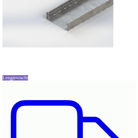
Lengtevracht