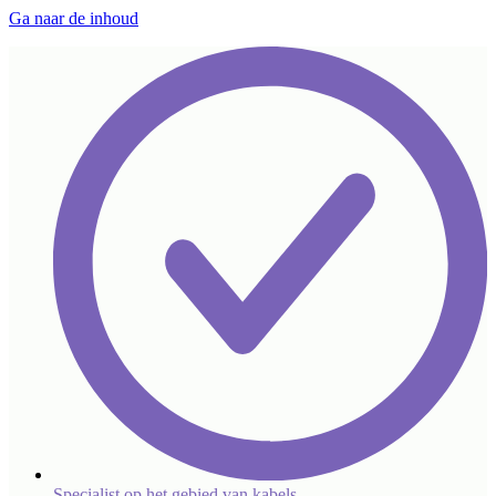
Ga naar de inhoud
Specialist op het gebied van kabels