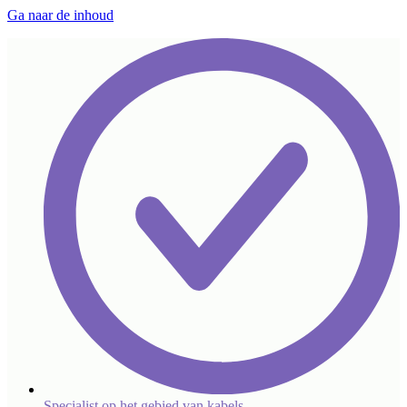
Ga naar de inhoud
Specialist op het gebied van kabels