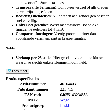
klem voor efficiënte installaties.
Transparante behuizing
: Controleer visueel of alle draden
correct zijn aangesloten.
Bedieningshendeltjes
: Sluit draden aan zonder gereedschap
snel en veilig.
Universeel geschikt
: Werkt met massieve, soepele en
fijnaderige geleiders tot 4 mm².
Compacte afmetingen
: Veertig procent kleiner dan
voorgaande varianten, past in krappe ruimtes.
Nadelen
Verkoop per 25 stuks
: Niet geschikt voor kleine klussen
waarbij je slechts enkele klemmen nodig hebt.
Lees meer
Productspecificaties
Artikelnummer
401044031
Fabrikantnummer
221-415
EAN code
04055143234658
Merk
Wago
Productgroep
Lasklem