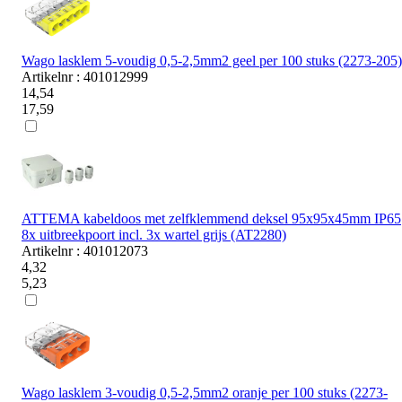
Wago lasklem 5-voudig 0,5-2,5mm2 geel per 100 stuks (2273-205)
Artikelnr : 401012999
14,54
17,59
ATTEMA kabeldoos met zelfklemmend deksel 95x95x45mm IP65
8x uitbreekpoort incl. 3x wartel grijs (AT2280)
Artikelnr : 401012073
4,32
5,23
Wago lasklem 3-voudig 0,5-2,5mm2 oranje per 100 stuks (2273-