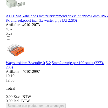
ATTEMA kabeldoos met zelfklemmend deksel 95x95x45mm IP65
8x uitbreekpoort incl. 3x wartel grijs (AT2280)
Artikelnr : 401012073
4,32
5,23
Wago lasklem 3-voudig 0,5-2,5mm2 oranje per 100 stuks (2273-
203)
Artikelnr : 401012997
10,19
12,33
Totaal
0,00
Excl. BTW
0,00
Incl. BTW
Selecteer een product om toe te voegen