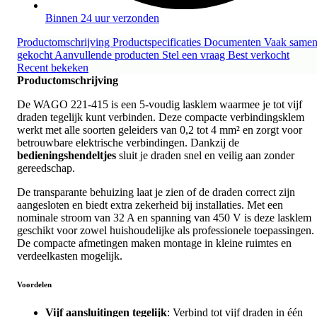
Binnen 24 uur verzonden
Productomschrijving
Productspecificaties
Documenten
Vaak same
gekocht
Aanvullende producten
Stel een vraag
Best verkocht
Recent bekeken
Productomschrijving
De WAGO 221-415 is een 5-voudig lasklem waarmee je tot vijf
draden tegelijk kunt verbinden. Deze compacte verbindingsklem
werkt met alle soorten geleiders van 0,2 tot 4 mm² en zorgt voor
betrouwbare elektrische verbindingen. Dankzij de
bedieningshendeltjes
sluit je draden snel en veilig aan zonder
gereedschap.
De transparante behuizing laat je zien of de draden correct zijn
aangesloten en biedt extra zekerheid bij installaties. Met een
nominale stroom van 32 A en spanning van 450 V is deze lasklem
geschikt voor zowel huishoudelijke als professionele toepassingen.
De compacte afmetingen maken montage in kleine ruimtes en
verdeelkasten mogelijk.
Voordelen
Vijf aansluitingen tegelijk
: Verbind tot vijf draden in één