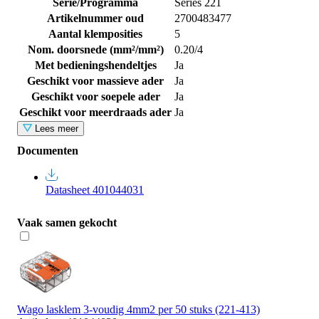
Serie/Programma
Series 221
Artikelnummer oud
2700483477
Aantal klemposities
5
Nom. doorsnede (mm²/mm²)
0.20/4
Met bedieningshendeltjes
Ja
Geschikt voor massieve ader
Ja
Geschikt voor soepele ader
Ja
Geschikt voor meerdraads ader
Ja
Lees meer
Documenten
Datasheet 401044031
Vaak samen gekocht
Wago lasklem 3-voudig 4mm2 per 50 stuks (221-413)