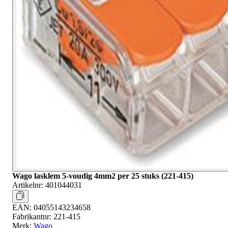
Wago lasklem 5-voudig 4mm2 per 25 stuks (221-415)
Artikelnr:
401044031
EAN:
04055143234658
Fabrikantnr:
221-415
Merk:
Wago